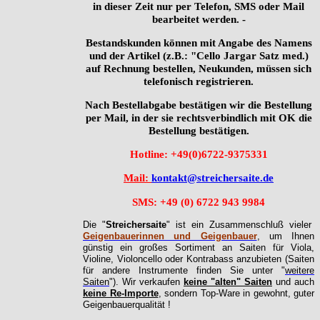
in dieser Zeit nur per Telefon, SMS oder Mail
bearbeitet werden. -
Bestandskunden können mit Angabe des Namens
und der Artikel (z.B.: "Cello Jargar Satz med.)
auf Rechnung bestellen, Neukunden, müssen sich
telefonisch registrieren.
Nach Bestellabgabe bestätigen wir die Bestellung
per Mail, in der sie rechtsverbindlich mit OK die
Bestellung bestätigen.
Hotline: +49(0)6722-9375331
Mail:
kontakt@streichersaite.de
SMS: +49 (
0) 6722 943 9984
Die "
Streichersaite
" ist ein Zusammenschluß vieler
Geigenbauerinnen und Geigenbauer
, um Ihnen
günstig ein großes Sortiment an Saiten für Viola,
Violine, Violoncello oder Kontrabass anzubieten (Saiten
für andere Instrumente finden Sie unter "
weitere
Saiten
").
Wir verkaufen
keine "alten" Saiten
und auch
keine Re-Importe
, sondern Top-Ware in gewohnt, guter
Geigenbauerqualität !