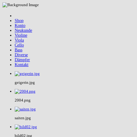
Shop
Konto
Neukunde
Violine
Viola
Cello
Bass
Diverse
Dämpfer
Kontakt
geigerin.jpg
2004.png
saiten.jpg
bild02.jpg