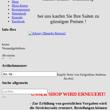
Shop
Mein Konto
Registrierung
Warenkorb
bei uns kaufen Sie Ihre Saiten zu
Kontakt
günstigen Preisen !
Facebook
Info-Box
keine
Versandgebühren
Ab einem
Bestellwert von
50,00€
übernehmen
Artikelnummer
wir die
Versandkosten!
(Weiterleitung zur Shopify Seite von Geigenbau Andreas
Jacobi)
Suche
allgemein
Sparen Sie 3%
Sparen Sie
3%
UNSER SHOP WIRD ERNEUERT!
durch Zahlung
per "
Vorkasse
" !
- Zur Erfüllung von gesetzlichen Vorgaben wird
die Streichersaite erneuert. Bestellungen können