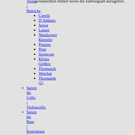
gewünschten Artikel sowie die Zahlungsart anzugeben.
Viola
/
Bratsche
Corelli
D`Addario
Jargar
Larsen
Nürnberger
Künstler
Pirastro
Prim
Sensicore
Kleine
Größen
Thomastik
Warchal
Thomastik
(2)
Saiten
für
Cello
/
Violoncello
Saiten
für
Bass
/
Kontrabass