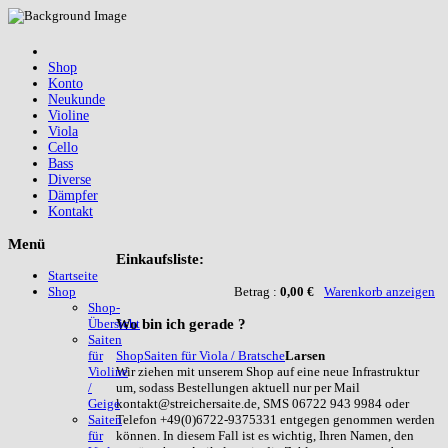
Shop
Konto
Neukunde
Violine
Viola
Cello
Bass
Diverse
Dämpfer
Kontakt
Menü
Einkaufsliste:
Startseite
Betrag :
0,00 €
Warenkorb anzeigen
Shop
Shop-
Wo
bin ich gerade ?
Übersicht
Saiten
Shop
Saiten für Viola / Bratsche
Larsen
für
Wir ziehen mit unserem Shop auf eine neue Infrastruktur
Violine
um, sodass Bestellungen aktuell nur per Mail
/
kontakt@streichersaite.de, SMS 06722 943 9984 oder
Geige
Telefon +49(0)6722-9375331 entgegen genommen werden
Saiten
können. In diesem Fall ist es wichtig, Ihren Namen, den
für