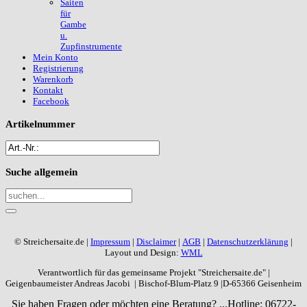
Saiten
für
Gambe
u.
Zupfinstrumente
Mein Konto
Registrierung
Warenkorb
Kontakt
Facebook
Artikelnummer
Suche
allgemein
© Streichersaite.de |
Impressum
|
Disclaimer
|
AGB
|
Datenschutzerklärung
|
Layout und Design:
WML
Verantwortlich für das gemeinsame Projekt "Streichersaite.de" |
Geigenbaumeister Andreas Jacobi | Bischof-Blum-Platz 9 |D-65366 Geisenheim
Sie haben Fragen oder möchten eine Beratung? ...
Hotline: 06722-