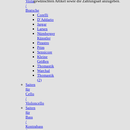
gewünschten Artikel sowie die Zahlungsart anzugeben.
Viola
/
Bratsche
Corelli
D`Addario
Jargar
Larsen
Nürnberger
Künstler
Pirastro
Prim
Sensicore
Kleine
Größen
Thomastik
Warchal
Thomastik
(2)
Saiten
für
Cello
/
Violoncello
Saiten
für
Bass
/
Kontrabass