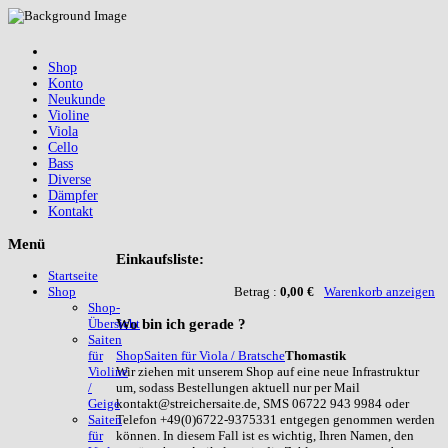
Shop
Konto
Neukunde
Violine
Viola
Cello
Bass
Diverse
Dämpfer
Kontakt
Menü
Einkaufsliste:
Startseite
Betrag :
0,00 €
Warenkorb anzeigen
Shop
Shop-
Wo
bin ich gerade ?
Übersicht
Saiten
Shop
Saiten für Viola / Bratsche
Thomastik
für
Wir ziehen mit unserem Shop auf eine neue Infrastruktur
Violine
um, sodass Bestellungen aktuell nur per Mail
/
kontakt@streichersaite.de, SMS 06722 943 9984 oder
Geige
Telefon +49(0)6722-9375331 entgegen genommen werden
Saiten
können. In diesem Fall ist es wichtig, Ihren Namen, den
für