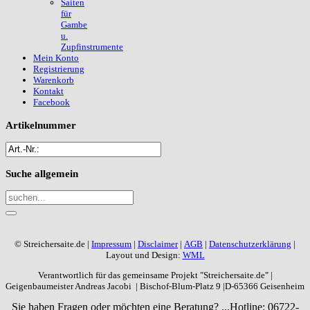
Saiten
für
Gambe
u.
Zupfinstrumente
Mein Konto
Registrierung
Warenkorb
Kontakt
Facebook
Artikelnummer
Suche
allgemein
© Streichersaite.de |
Impressum
|
Disclaimer
|
AGB
|
Datenschutzerklärung
|
Layout und Design:
WML
Verantwortlich für das gemeinsame Projekt "Streichersaite.de" |
Geigenbaumeister Andreas Jacobi | Bischof-Blum-Platz 9 |D-65366 Geisenheim
Sie haben Fragen oder möchten eine Beratung? ...
Hotline: 06722-