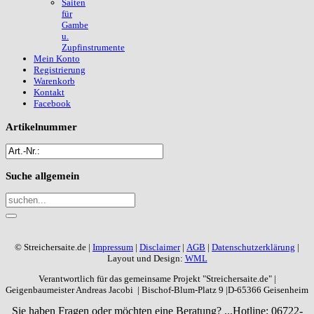
Saiten
für
Gambe
u.
Zupfinstrumente
Mein Konto
Registrierung
Warenkorb
Kontakt
Facebook
Artikelnummer
Suche
allgemein
© Streichersaite.de |
Impressum
|
Disclaimer
|
AGB
|
Datenschutzerklärung
|
Layout und Design:
WML
Verantwortlich für das gemeinsame Projekt "Streichersaite.de" |
Geigenbaumeister Andreas Jacobi | Bischof-Blum-Platz 9 |D-65366 Geisenheim
Sie haben Fragen oder möchten eine Beratung? ...
Hotline: 06722-