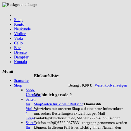
Shop
Konto
Neukunde
Violine
Viola
Cello
Bass
Diverse
Dämpfer
Kontakt
Menü
Einkaufsliste:
Startseite
Betrag :
0,00 €
Warenkorb anzeigen
Shop
Shop-
Wo
bin ich gerade ?
Übersicht
Saiten
Shop
Saiten für Viola / Bratsche
Thomastik
für
Wir ziehen mit unserem Shop auf eine neue Infrastruktur
Violine
um, sodass Bestellungen aktuell nur per Mail
/
kontakt@streichersaite.de, SMS 06722 943 9984 oder
Geige
Telefon +49(0)6722-9375331 entgegen genommen werden
Saiten
können. In diesem Fall ist es wichtig, Ihren Namen, den
für