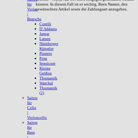
können. In diesem Fall ist es wichtig, Ihren Namen, den
für
gewünschten Artikel sowie die Zahlungsart anzugeben.
Viola
/
Bratsche
Corelli
D`Addario
Jargar
Larsen
Nürnberger
Künstler
Pirastro
Prim
Sensicore
Kleine
Größen
Thomastik
Warchal
Thomastik
(2)
Saiten
für
Cello
/
Violoncello
Saiten
für
Bass
/