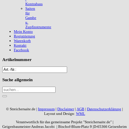
Kontrabass
Saiten
für
Gambe
u.
Zupfinstrumente
Mein Konto
Registrierung
Warenkorb
Kontakt
Facebook
Artikelnummer
Suche
allgemein
© Streichersaite.de |
Impressum
|
Disclaimer
|
AGB
|
Datenschutzerklärung
|
Layout und Design:
WML
Verantwortlich für das gemeinsame Projekt "Streichersaite.de" |
Geigenbaumeister Andreas Jacobi | Bischof-Blum-Platz 9 |D-65366 Geisenheim