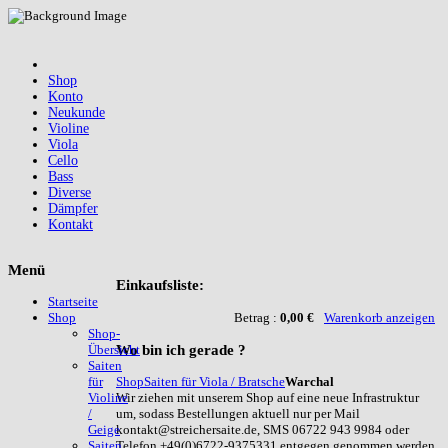
Shop
Konto
Neukunde
Violine
Viola
Cello
Bass
Diverse
Dämpfer
Kontakt
Menü
Einkaufsliste:
Startseite
Betrag :
0,00 €
Warenkorb anzeigen
Shop
Shop-
Wo
bin ich gerade ?
Übersicht
Saiten
Shop
Saiten für Viola / Bratsche
Warchal
für
Wir ziehen mit unserem Shop auf eine neue Infrastruktur
Violine
um, sodass Bestellungen aktuell nur per Mail
/
kontakt@streichersaite.de, SMS 06722 943 9984 oder
Geige
Telefon +49(0)6722-9375331 entgegen genommen werden
Saiten