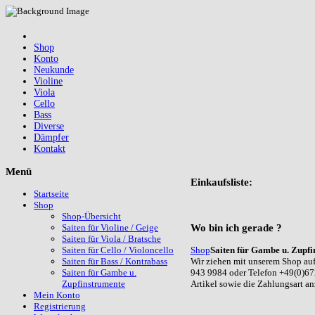
Shop
Konto
Neukunde
Violine
Viola
Cello
Bass
Diverse
Dämpfer
Kontakt
Menü
Einkaufsliste:
Startseite
Shop
Shop-Übersicht
Wo
bin ich gerade ?
Saiten für Violine / Geige
Saiten für Viola / Bratsche
Shop
Saiten für Gambe u. Zupfi
Saiten für Cello / Violoncello
Wir ziehen mit unserem Shop auf
Saiten für Bass / Kontrabass
943 9984 oder Telefon +49(0)67
Saiten für Gambe u.
Artikel sowie die Zahlungsart a
Zupfinstrumente
Mein Konto
Registrierung