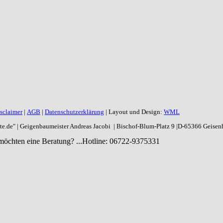
sclaimer
|
AGB
|
Datenschutzerklärung
| Layout und Design:
WML
aite.de" | Geigenbaumeister Andreas Jacobi | Bischof-Blum-Platz 9 |D-65366 Geise
möchten eine Beratung? ...
Hotline: 06722-9375331