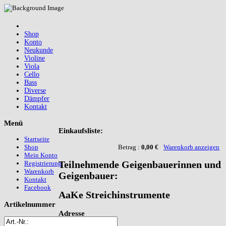
Shop
Konto
Neukunde
Violine
Viola
Cello
Bass
Diverse
Dämpfer
Kontakt
Menü
Einkaufsliste:
Startseite
Betrag :
0,00 €
Warenkorb anzeigen
Shop
Mein Konto
Teilnehmende Geigenbauerinnen und
Registrierung
Warenkorb
Geigenbauer:
Kontakt
Facebook
AaKe Streichinstrumente
Artikelnummer
Adresse