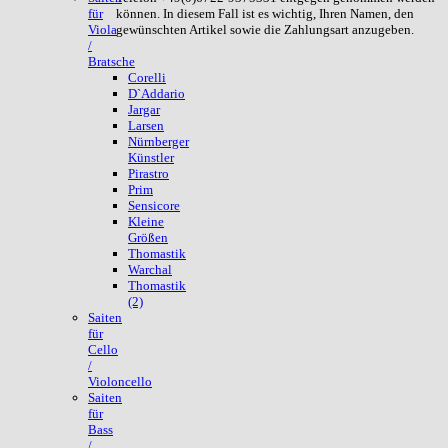
können. In diesem Fall ist es wichtig, Ihren Namen, den
für
gewünschten Artikel sowie die Zahlungsart anzugeben.
Viola
/
Bratsche
Corelli
D`Addario
Jargar
Larsen
Nürnberger
Künstler
Pirastro
Prim
Sensicore
Kleine
Größen
Thomastik
Warchal
Thomastik
(2)
Saiten
für
Cello
/
Violoncello
Saiten
für
Bass
/