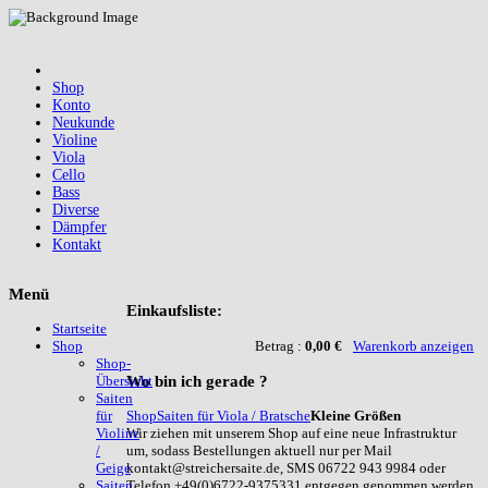
Shop
Konto
Neukunde
Violine
Viola
Cello
Bass
Diverse
Dämpfer
Kontakt
Menü
Einkaufsliste:
Startseite
Betrag :
0,00 €
Warenkorb anzeigen
Shop
Shop-
Wo
bin ich gerade ?
Übersicht
Saiten
Shop
Saiten für Viola / Bratsche
Kleine Größen
für
Wir ziehen mit unserem Shop auf eine neue Infrastruktur
Violine
um, sodass Bestellungen aktuell nur per Mail
/
kontakt@streichersaite.de, SMS 06722 943 9984 oder
Geige
Telefon +49(0)6722-9375331 entgegen genommen werden
Saiten