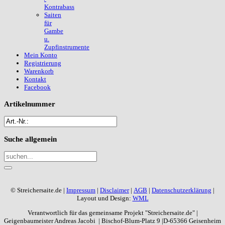
Kontrabass
Saiten
für
Gambe
u.
Zupfinstrumente
Mein Konto
Registrierung
Warenkorb
Kontakt
Facebook
Artikelnummer
Suche
allgemein
© Streichersaite.de |
Impressum
|
Disclaimer
|
AGB
|
Datenschutzerklärung
|
Layout und Design:
WML
Verantwortlich für das gemeinsame Projekt "Streichersaite.de" |
Geigenbaumeister Andreas Jacobi | Bischof-Blum-Platz 9 |D-65366 Geisenheim