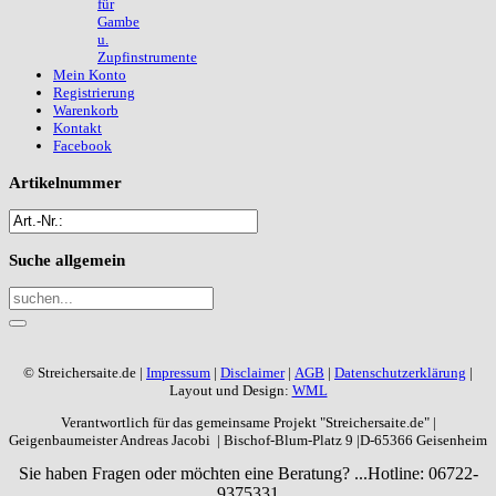
für
Gambe
u.
Zupfinstrumente
Mein Konto
Registrierung
Warenkorb
Kontakt
Facebook
Artikelnummer
Suche
allgemein
© Streichersaite.de |
Impressum
|
Disclaimer
|
AGB
|
Datenschutzerklärung
|
Layout und Design:
WML
Verantwortlich für das gemeinsame Projekt "Streichersaite.de" |
Geigenbaumeister Andreas Jacobi | Bischof-Blum-Platz 9 |D-65366 Geisenheim
Sie haben Fragen oder möchten eine Beratung? ...
Hotline: 06722-
9375331