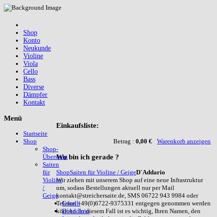
Shop
Konto
Neukunde
Violine
Viola
Cello
Bass
Diverse
Dämpfer
Kontakt
Menü
Einkaufsliste:
Startseite
Betrag :
0,00 €
Warenkorb anzeigen
Shop
Shop-
Wo
bin ich gerade ?
Übersicht
Saiten
Shop
Saiten für Violine / Geige
D`Addario
für
Wir ziehen mit unserem Shop auf eine neue Infrastruktur
Violine
um, sodass Bestellungen aktuell nur per Mail
/
kontakt@streichersaite.de, SMS 06722 943 9984 oder
Geige
Telefon +49(0)6722-9375331 entgegen genommen werden
Corelli
können. In diesem Fall ist es wichtig, Ihren Namen, den
D`Addario