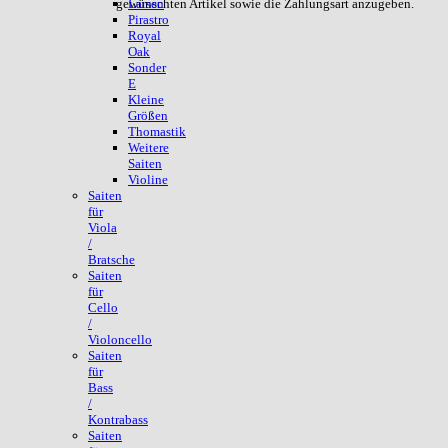
gewünschten Artikel sowie die Zahlungsart anzugeben.
Larsen
Pirastro
Royal
Oak
Sonder
E
Kleine
Größen
Thomastik
Weitere
Saiten
Violine
Saiten
für
Viola
/
Bratsche
Saiten
für
Cello
/
Violoncello
Saiten
für
Bass
/
Kontrabass
Saiten