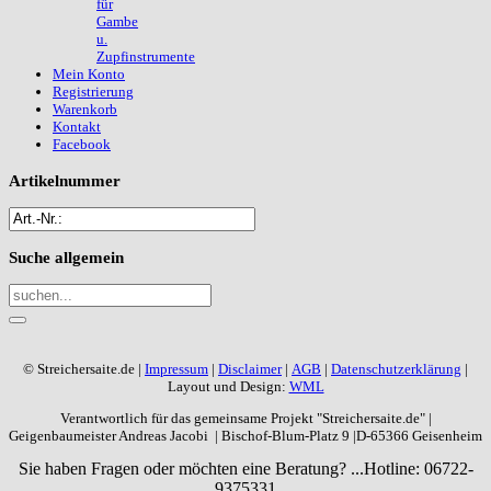
für
Gambe
u.
Zupfinstrumente
Mein Konto
Registrierung
Warenkorb
Kontakt
Facebook
Artikelnummer
Suche
allgemein
© Streichersaite.de |
Impressum
|
Disclaimer
|
AGB
|
Datenschutzerklärung
|
Layout und Design:
WML
Verantwortlich für das gemeinsame Projekt "Streichersaite.de" |
Geigenbaumeister Andreas Jacobi | Bischof-Blum-Platz 9 |D-65366 Geisenheim
Sie haben Fragen oder möchten eine Beratung? ...
Hotline: 06722-
9375331