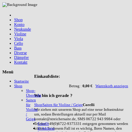
Shop
Konto
Neukunde
Violine
Viola
Cello
Bass
Diverse
Dämpfer
Kontakt
Menü
Einkaufsliste:
Startseite
Betrag :
0,00 €
Warenkorb anzeigen
Shop
Shop-
Wo
bin ich gerade ?
Übersicht
Saiten
Shop
Saiten für Violine / Geige
Corelli
für
Wir ziehen mit unserem Shop auf eine neue Infrastruktur
Violine
um, sodass Bestellungen aktuell nur per Mail
/
kontakt@streichersaite.de, SMS 06722 943 9984 oder
Geige
Telefon +49(0)6722-9375331 entgegen genommen werden
Corelli
können. In diesem Fall ist es wichtig, Ihren Namen, den
D`Addario