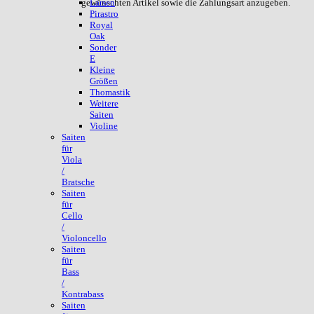
gewünschten Artikel sowie die Zahlungsart anzugeben.
Larsen
Pirastro
Royal
Oak
Sonder
E
Kleine
Größen
Thomastik
Weitere
Saiten
Violine
Saiten
für
Viola
/
Bratsche
Saiten
für
Cello
/
Violoncello
Saiten
für
Bass
/
Kontrabass
Saiten