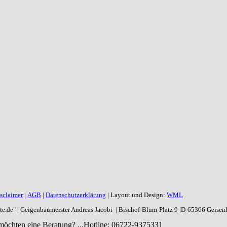
sclaimer
|
AGB
|
Datenschutzerklärung
| Layout und Design:
WML
aite.de" | Geigenbaumeister Andreas Jacobi | Bischof-Blum-Platz 9 |D-65366 Geise
möchten eine Beratung? ...
Hotline: 06722-9375331