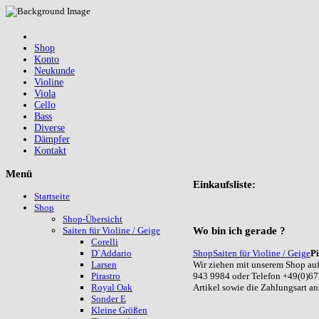
Shop
Konto
Neukunde
Violine
Viola
Cello
Bass
Diverse
Dämpfer
Kontakt
Menü
Einkaufsliste:
Startseite
Shop
Shop-Übersicht
Wo
bin ich gerade ?
Saiten für Violine / Geige
Corelli
Shop
Saiten für Violine / Geige
Pi
D`Addario
Wir ziehen mit unserem Shop auf
Larsen
943 9984 oder Telefon +49(0)67
Pirastro
Artikel sowie die Zahlungsart a
Royal Oak
Sonder E
Kleine Größen