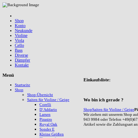
Shop
Konto
Neukunde
Violine
Viola
Cello
Bass
Diverse
Dämpfer
Kontakt
Menü
Einkaufsliste:
Startseite
Shop
Shop-Übersicht
Wo
bin ich gerade ?
Saiten für Violine / Geige
Corelli
Shop
Saiten für Violine / Geige
Pi
D`Addario
Wir ziehen mit unserem Shop auf
Larsen
943 9984 oder Telefon +49(0)67
Pirastro
Artikel sowie die Zahlungsart a
Royal Oak
Sonder E
Kleine Größen