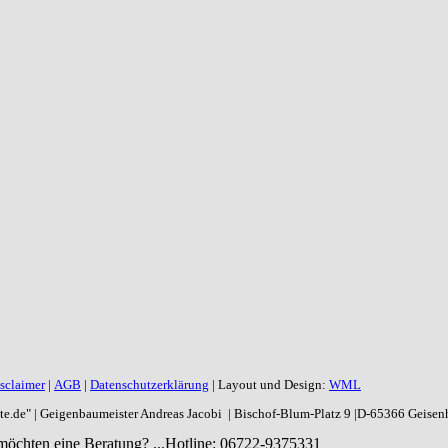
sclaimer
|
AGB
|
Datenschutzerklärung
| Layout und Design:
WML
aite.de" | Geigenbaumeister Andreas Jacobi | Bischof-Blum-Platz 9 |D-65366 Geise
möchten eine Beratung? ...
Hotline: 06722-9375331