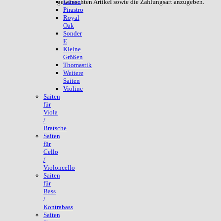
gewünschten Artikel sowie die Zahlungsart anzugeben.
Larsen
Pirastro
Royal
Oak
Sonder
E
Kleine
Größen
Thomastik
Weitere
Saiten
Violine
Saiten
für
Viola
/
Bratsche
Saiten
für
Cello
/
Violoncello
Saiten
für
Bass
/
Kontrabass
Saiten