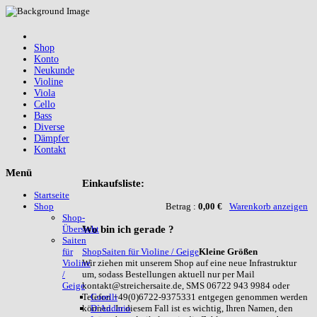
Shop
Konto
Neukunde
Violine
Viola
Cello
Bass
Diverse
Dämpfer
Kontakt
Menü
Einkaufsliste:
Startseite
Betrag :
0,00 €
Warenkorb anzeigen
Shop
Shop-
Wo
bin ich gerade ?
Übersicht
Saiten
Shop
Saiten für Violine / Geige
Kleine Größen
für
Wir ziehen mit unserem Shop auf eine neue Infrastruktur
Violine
um, sodass Bestellungen aktuell nur per Mail
/
kontakt@streichersaite.de, SMS 06722 943 9984 oder
Geige
Telefon +49(0)6722-9375331 entgegen genommen werden
Corelli
können. In diesem Fall ist es wichtig, Ihren Namen, den
D`Addario