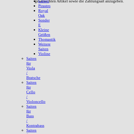
gewünschten Artikel sowie die Zahlungsart anzugeben.
Larsen
Pirastro
Royal
Oak
Sonder
E
Kleine
Größen
Thomastik
Weitere
Saiten
Violine
Saiten
für
Viola
/
Bratsche
Saiten
für
Cello
/
Violoncello
Saiten
für
Bass
/
Kontrabass
Saiten