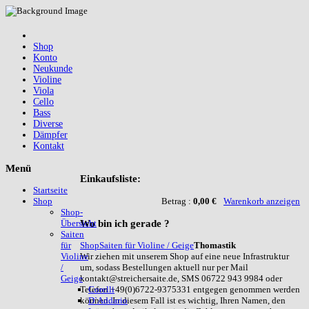
Shop
Konto
Neukunde
Violine
Viola
Cello
Bass
Diverse
Dämpfer
Kontakt
Menü
Einkaufsliste:
Startseite
Betrag :
0,00 €
Warenkorb anzeigen
Shop
Shop-
Wo
bin ich gerade ?
Übersicht
Saiten
Shop
Saiten für Violine / Geige
Thomastik
für
Wir ziehen mit unserem Shop auf eine neue Infrastruktur
Violine
um, sodass Bestellungen aktuell nur per Mail
/
kontakt@streichersaite.de, SMS 06722 943 9984 oder
Geige
Telefon +49(0)6722-9375331 entgegen genommen werden
Corelli
können. In diesem Fall ist es wichtig, Ihren Namen, den
D`Addario