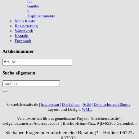
für
Gambe
u.
Zupfinstrumente
Mein Konto
Registrierung
Warenkorb
Kontakt
Facebook
Artikelnummer
Suche
allgemein
© Streichersaite.de |
Impressum
|
Disclaimer
|
AGB
|
Datenschutzerklärung
|
Layout und Design:
WML
Verantwortlich für das gemeinsame Projekt "Streichersaite.de" |
Geigenbaumeister Andreas Jacobi | Bischof-Blum-Platz 9 |D-65366 Geisenheim
Sie haben Fragen oder möchten eine Beratung? ...
Hotline: 06722-
9375331