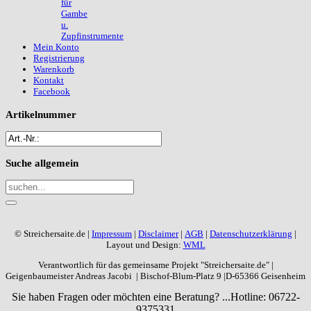
für
Gambe
u.
Zupfinstrumente
Mein Konto
Registrierung
Warenkorb
Kontakt
Facebook
Artikelnummer
Suche
allgemein
© Streichersaite.de |
Impressum
|
Disclaimer
|
AGB
|
Datenschutzerklärung
|
Layout und Design:
WML
Verantwortlich für das gemeinsame Projekt "Streichersaite.de" |
Geigenbaumeister Andreas Jacobi | Bischof-Blum-Platz 9 |D-65366 Geisenheim
Sie haben Fragen oder möchten eine Beratung? ...
Hotline: 06722-
9375331