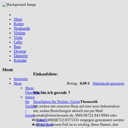
Shop
Konto
Neukunde
Violine
Viola
Cello
Bass
Diverse
Dämpfer
Kontakt
Menü
Einkaufsliste:
Startseite
Betrag :
0,00 €
Warenkorb anzeigen
Shop
Shop-
Wo
bin ich gerade ?
Übersicht
Saiten
Shop
Saiten für Violine / Geige
Thomastik
für
Wir ziehen mit unserem Shop auf eine neue Infrastruktur
Violine
um, sodass Bestellungen aktuell nur per Mail
/
kontakt@streichersaite.de, SMS 06722 943 9984 oder
Geige
Telefon +49(0)6722-9375331 entgegen genommen werden
Corelli
können. In diesem Fall ist es wichtig, Ihren Namen, den
D`Addario