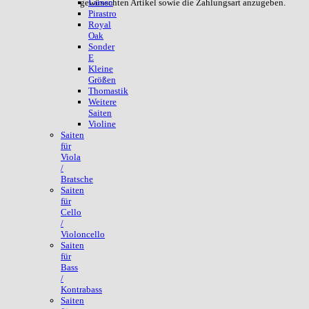
gewünschten Artikel sowie die Zahlungsart anzugeben.
Larsen
Pirastro
Royal
Oak
Sonder
E
Kleine
Größen
Thomastik
Weitere
Saiten
Violine
Saiten
für
Viola
/
Bratsche
Saiten
für
Cello
/
Violoncello
Saiten
für
Bass
/
Kontrabass
Saiten