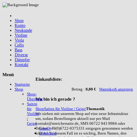
Shop
Konto
Neukunde
Violine
Viola
Cello
Bass
Diverse
Dämpfer
Kontakt
Menü
Einkaufsliste:
Startseite
Betrag :
0,00 €
Warenkorb anzeigen
Shop
Shop-
Wo
bin ich gerade ?
Übersicht
Saiten
Shop
Saiten für Violine / Geige
Thomastik
für
Wir ziehen mit unserem Shop auf eine neue Infrastruktur
Violine
um, sodass Bestellungen aktuell nur per Mail
/
kontakt@streichersaite.de, SMS 06722 943 9984 oder
Geige
Telefon +49(0)6722-9375331 entgegen genommen werden
Corelli
können. In diesem Fall ist es wichtig, Ihren Namen, den
D`Addario