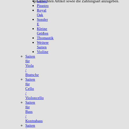
gewünschten Artikel sowie die Zahlungsart anzugeben.
Larsen
Pirastro
Royal
Oak
Sonder
E
Kleine
Größen
Thomastik
Weitere
Saiten
Violine
Saiten
für
Viola
/
Bratsche
Saiten
für
Cello
/
Violoncello
Saiten
für
Bass
/
Kontrabass
Saiten