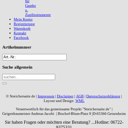
für
Gambe
u.
Zupfinstrumente
Mein Konto
Registrierung
Warenkorb
Kontakt
Facebook
Artikelnummer
Suche
allgemein
© Streichersaite.de |
Impressum
|
Disclaimer
|
AGB
|
Datenschutzerklärung
|
Layout und Design:
WML
Verantwortlich für das gemeinsame Projekt "Streichersaite.de" |
Geigenbaumeister Andreas Jacobi | Bischof-Blum-Platz 9 |D-65366 Geisenheim
Sie haben Fragen oder möchten eine Beratung? ...
Hotline: 06722-
9375331