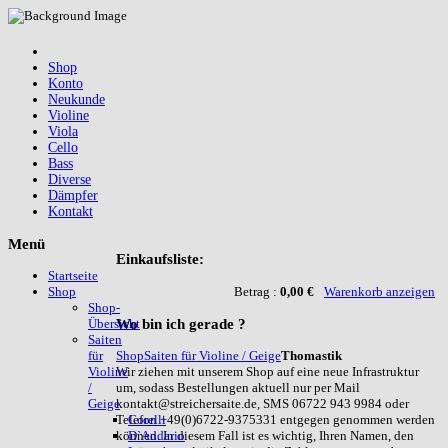
Shop
Konto
Neukunde
Violine
Viola
Cello
Bass
Diverse
Dämpfer
Kontakt
Menü
Einkaufsliste:
Startseite
Betrag :
0,00 €
Warenkorb anzeigen
Shop
Shop-
Wo
bin ich gerade ?
Übersicht
Saiten
Shop
Saiten für Violine / Geige
Thomastik
für
Wir ziehen mit unserem Shop auf eine neue Infrastruktur
Violine
um, sodass Bestellungen aktuell nur per Mail
/
kontakt@streichersaite.de, SMS 06722 943 9984 oder
Geige
Telefon +49(0)6722-9375331 entgegen genommen werden
Corelli
können. In diesem Fall ist es wichtig, Ihren Namen, den
D`Addario