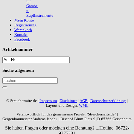
für
Gambe
u.
Zupfinstrumente
Mein Konto
Registrierung
Warenkorb
Kontakt
Facebook
Artikelnummer
Suche
allgemein
© Streichersaite.de |
Impressum
|
Disclaimer
|
AGB
|
Datenschutzerklärung
|
Layout und Design:
WML
Verantwortlich für das gemeinsame Projekt "Streichersaite.de" |
Geigenbaumeister Andreas Jacobi | Bischof-Blum-Platz 9 |D-65366 Geisenheim
Sie haben Fragen oder möchten eine Beratung? ...
Hotline: 06722-
9375331