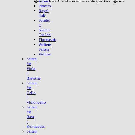
gewünschten Artikel sowie die Zahlungsart anzugeben.
Larsen
Pirastro
Royal
Oak
Sonder
E
Kleine
Größen
Thomastik
Weitere
Saiten
Violine
Saiten
für
Viola
/
Bratsche
Saiten
für
Cello
/
Violoncello
Saiten
für
Bass
/
Kontrabass
Saiten