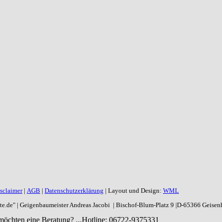
sclaimer
|
AGB
|
Datenschutzerklärung
| Layout und Design:
WML
aite.de" | Geigenbaumeister Andreas Jacobi | Bischof-Blum-Platz 9 |D-65366 Geise
möchten eine Beratung? ...
Hotline: 06722-9375331