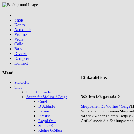
Shop
Konto
Neukunde
Violine
Viola
Cello
Bass
Diverse
Dämpfer
Kontakt
Menü
Einkaufsliste:
Startseite
Shop
Shop-Übersicht
Wo
bin ich gerade ?
Saiten für Violine / Geige
Corelli
Shop
Saiten für Violine / Geige
T
D`Addario
Wir ziehen mit unserem Shop auf
Larsen
943 9984 oder Telefon +49(0)67
Pirastro
Artikel sowie die Zahlungsart a
Royal Oak
Sonder E
Kleine Größen