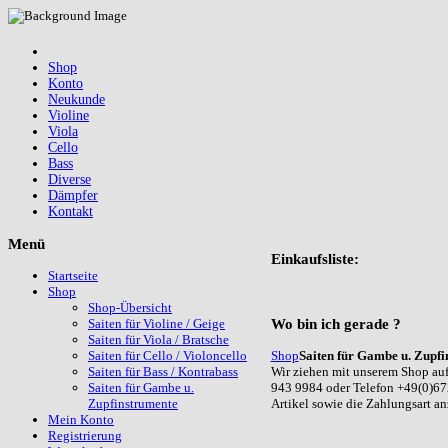
Shop
Konto
Neukunde
Violine
Viola
Cello
Bass
Diverse
Dämpfer
Kontakt
Menü
Einkaufsliste:
Startseite
Shop
Shop-Übersicht
Wo
bin ich gerade ?
Saiten für Violine / Geige
Saiten für Viola / Bratsche
Shop
Saiten für Gambe u. Zupfi
Saiten für Cello / Violoncello
Wir ziehen mit unserem Shop auf
Saiten für Bass / Kontrabass
943 9984 oder Telefon +49(0)67
Saiten für Gambe u.
Artikel sowie die Zahlungsart a
Zupfinstrumente
Mein Konto
Registrierung