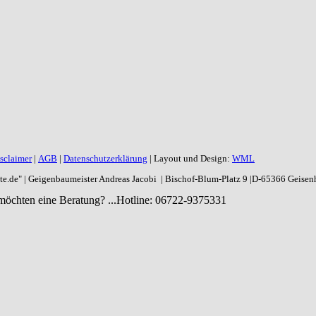
sclaimer
|
AGB
|
Datenschutzerklärung
| Layout und Design:
WML
aite.de" | Geigenbaumeister Andreas Jacobi | Bischof-Blum-Platz 9 |D-65366 Geise
möchten eine Beratung? ...
Hotline: 06722-9375331