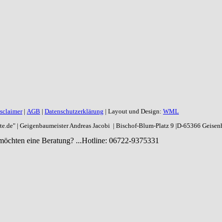
sclaimer
|
AGB
|
Datenschutzerklärung
| Layout und Design:
WML
aite.de" | Geigenbaumeister Andreas Jacobi | Bischof-Blum-Platz 9 |D-65366 Geise
möchten eine Beratung? ...
Hotline: 06722-9375331