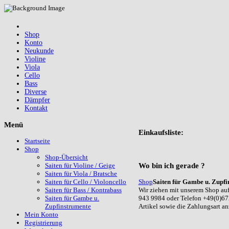
Shop
Konto
Neukunde
Violine
Viola
Cello
Bass
Diverse
Dämpfer
Kontakt
Menü
Einkaufsliste:
Startseite
Shop
Shop-Übersicht
Wo
bin ich gerade ?
Saiten für Violine / Geige
Saiten für Viola / Bratsche
Shop
Saiten für Gambe u. Zupfi
Saiten für Cello / Violoncello
Wir ziehen mit unserem Shop auf
Saiten für Bass / Kontrabass
943 9984 oder Telefon +49(0)67
Saiten für Gambe u.
Artikel sowie die Zahlungsart a
Zupfinstrumente
Mein Konto
Registrierung