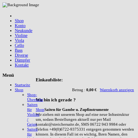
Shop
Konto
Neukunde
Violine
Viola
Cello
Bass
Diverse
Dämpfer
Kontakt
Menü
Einkaufsliste:
Startseite
Betrag :
0,00 €
Warenkorb anzeigen
Shop
Shop-
Wo
bin ich gerade ?
Übersicht
Saiten
Shop
Saiten für Gambe u. Zupfinstrumente
für
Wir ziehen mit unserem Shop auf eine neue Infrastruktur
Violine
um, sodass Bestellungen aktuell nur per Mail
/
kontakt@streichersaite.de, SMS 06722 943 9984 oder
Geige
Telefon +49(0)6722-9375331 entgegen genommen werden
Saiten
können. In diesem Fall ist es wichtig, Ihren Namen, den
für