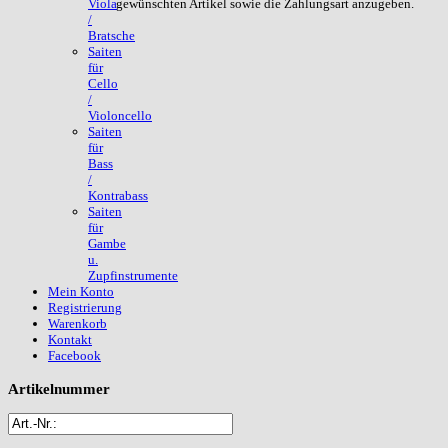
gewünschten Artikel sowie die Zahlungsart anzugeben.
Viola
/
Bratsche
Saiten
für
Cello
/
Violoncello
Saiten
für
Bass
/
Kontrabass
Saiten
für
Gambe
u.
Zupfinstrumente
Mein Konto
Registrierung
Warenkorb
Kontakt
Facebook
Artikelnummer