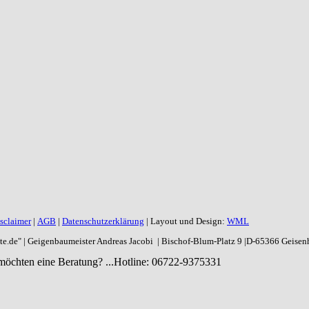
sclaimer
|
AGB
|
Datenschutzerklärung
| Layout und Design:
WML
aite.de" | Geigenbaumeister Andreas Jacobi | Bischof-Blum-Platz 9 |D-65366 Geise
möchten eine Beratung? ...
Hotline: 06722-9375331