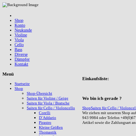
Shop
Konto
Neukunde
Violine
Viola
Cello
Bass
Diverse
Dämpfer
Kontakt
Menü
Einkaufsliste:
Startseite
Shop
Shop-Übersicht
Wo
bin ich gerade ?
Saiten für Violine / Geige
Saiten für Viola / Bratsche
Shop
Saiten für Cello / Violoncel
Saiten für Cello / Violoncello
Wir ziehen mit unserem Shop auf
Corelli
943 9984 oder Telefon +49(0)67
D`Addario
Artikel sowie die Zahlungsart a
Pirastro
Kleine Größen
Thomastik