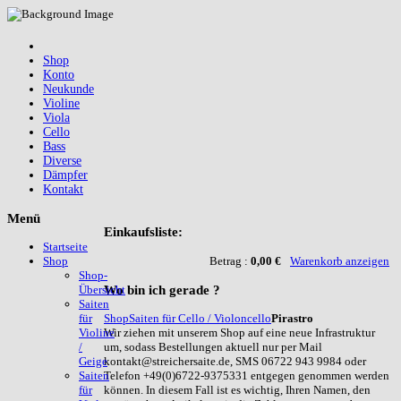
Shop
Konto
Neukunde
Violine
Viola
Cello
Bass
Diverse
Dämpfer
Kontakt
Menü
Einkaufsliste:
Startseite
Betrag :
0,00 €
Warenkorb anzeigen
Shop
Shop-
Wo
bin ich gerade ?
Übersicht
Saiten
Shop
Saiten für Cello / Violoncello
Pirastro
für
Wir ziehen mit unserem Shop auf eine neue Infrastruktur
Violine
um, sodass Bestellungen aktuell nur per Mail
/
kontakt@streichersaite.de, SMS 06722 943 9984 oder
Geige
Telefon +49(0)6722-9375331 entgegen genommen werden
Saiten
können. In diesem Fall ist es wichtig, Ihren Namen, den
für