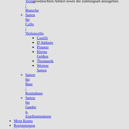
gewünschten Artikel sowie die Zahlungsart anzugeben.
Viola
/
Bratsche
Saiten
für
Cello
/
Violoncello
Corelli
D`Addario
Pirastro
Kleine
Größen
Thomastik
Weitere
Saiten
Saiten
für
Bass
/
Kontrabass
Saiten
für
Gambe
u.
Zupfinstrumente
Mein Konto
Registrierung