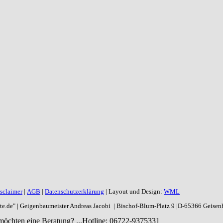
sclaimer
|
AGB
|
Datenschutzerklärung
| Layout und Design:
WML
aite.de" | Geigenbaumeister Andreas Jacobi | Bischof-Blum-Platz 9 |D-65366 Geise
möchten eine Beratung? ...
Hotline: 06722-9375331