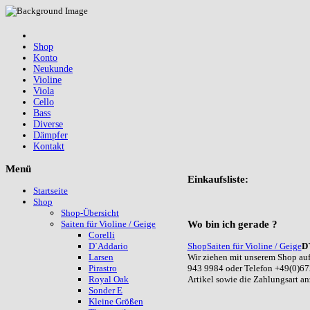
Shop
Konto
Neukunde
Violine
Viola
Cello
Bass
Diverse
Dämpfer
Kontakt
Menü
Einkaufsliste:
Startseite
Shop
Shop-Übersicht
Wo
bin ich gerade ?
Saiten für Violine / Geige
Corelli
Shop
Saiten für Violine / Geige
D
D`Addario
Wir ziehen mit unserem Shop auf
Larsen
943 9984 oder Telefon +49(0)67
Pirastro
Artikel sowie die Zahlungsart a
Royal Oak
Sonder E
Kleine Größen