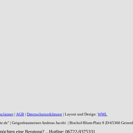
sclaimer
|
AGB
|
Datenschutzerklärung
| Layout und Design:
WML
aite.de" | Geigenbaumeister Andreas Jacobi | Bischof-Blum-Platz 9 |D-65366 Geise
möchten eine Beratung? ...
Hotline: 06722-9375331