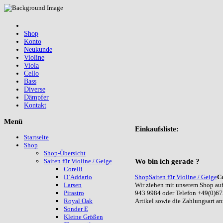
Shop
Konto
Neukunde
Violine
Viola
Cello
Bass
Diverse
Dämpfer
Kontakt
Menü
Einkaufsliste:
Startseite
Shop
Shop-Übersicht
Wo
bin ich gerade ?
Saiten für Violine / Geige
Corelli
Shop
Saiten für Violine / Geige
Co
D`Addario
Wir ziehen mit unserem Shop auf
Larsen
943 9984 oder Telefon +49(0)67
Pirastro
Artikel sowie die Zahlungsart a
Royal Oak
Sonder E
Kleine Größen