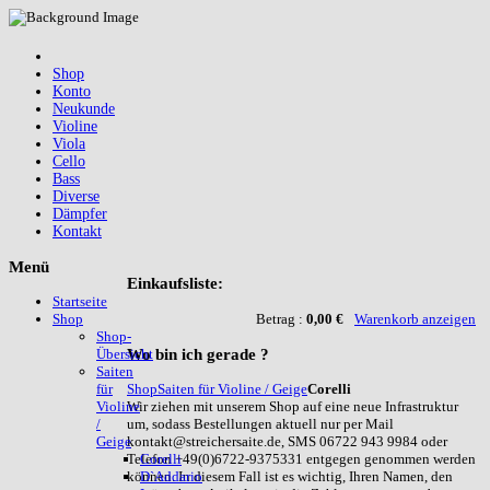
Shop
Konto
Neukunde
Violine
Viola
Cello
Bass
Diverse
Dämpfer
Kontakt
Menü
Einkaufsliste:
Startseite
Betrag :
0,00 €
Warenkorb anzeigen
Shop
Shop-
Wo
bin ich gerade ?
Übersicht
Saiten
Shop
Saiten für Violine / Geige
Corelli
für
Wir ziehen mit unserem Shop auf eine neue Infrastruktur
Violine
um, sodass Bestellungen aktuell nur per Mail
/
kontakt@streichersaite.de, SMS 06722 943 9984 oder
Geige
Telefon +49(0)6722-9375331 entgegen genommen werden
Corelli
können. In diesem Fall ist es wichtig, Ihren Namen, den
D`Addario