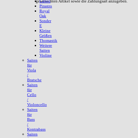
gewünschten Artikel sowie die Zahlungsart anzugeben.
Larsen
Pirastro
Royal
Oak
Sonder
E
Kleine
Größen
Thomastik
Weitere
Saiten
Violine
Saiten
für
Viola
/
Bratsche
Saiten
für
Cello
/
Violoncello
Saiten
für
Bass
/
Kontrabass
Saiten