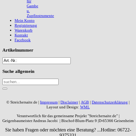
für
Gambe
u.
Zupfinstrumente
Mein Konto
Registrierung
Warenkorb
Kontakt
Facebook
Artikelnummer
Suche
allgemein
© Streichersaite.de |
Impressum
|
Disclaimer
|
AGB
|
Datenschutzerklärung
|
Layout und Design:
WML
Verantwortlich für das gemeinsame Projekt "Streichersaite.de" |
Geigenbaumeister Andreas Jacobi | Bischof-Blum-Platz 9 |D-65366 Geisenheim
Sie haben Fragen oder möchten eine Beratung? ...
Hotline: 06722-
9375331