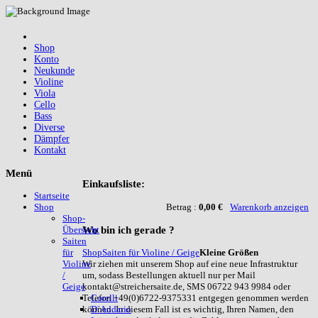
Shop
Konto
Neukunde
Violine
Viola
Cello
Bass
Diverse
Dämpfer
Kontakt
Menü
Einkaufsliste:
Startseite
Betrag :
0,00 €
Warenkorb anzeigen
Shop
Shop-
Wo
bin ich gerade ?
Übersicht
Saiten
Shop
Saiten für Violine / Geige
Kleine Größen
für
Wir ziehen mit unserem Shop auf eine neue Infrastruktur
Violine
um, sodass Bestellungen aktuell nur per Mail
/
kontakt@streichersaite.de, SMS 06722 943 9984 oder
Geige
Telefon +49(0)6722-9375331 entgegen genommen werden
Corelli
können. In diesem Fall ist es wichtig, Ihren Namen, den
D`Addario