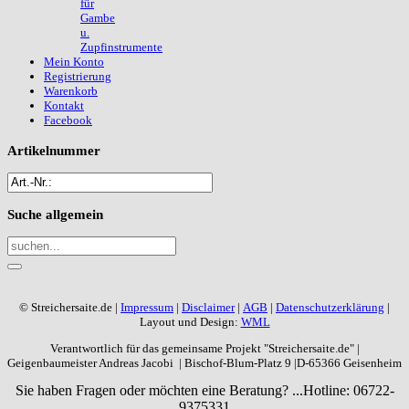
für
Gambe
u.
Zupfinstrumente
Mein Konto
Registrierung
Warenkorb
Kontakt
Facebook
Artikelnummer
Suche
allgemein
© Streichersaite.de |
Impressum
|
Disclaimer
|
AGB
|
Datenschutzerklärung
|
Layout und Design:
WML
Verantwortlich für das gemeinsame Projekt "Streichersaite.de" |
Geigenbaumeister Andreas Jacobi | Bischof-Blum-Platz 9 |D-65366 Geisenheim
Sie haben Fragen oder möchten eine Beratung? ...
Hotline: 06722-
9375331