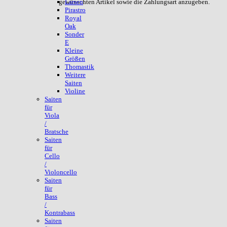
gewünschten Artikel sowie die Zahlungsart anzugeben.
Larsen
Pirastro
Royal
Oak
Sonder
E
Kleine
Größen
Thomastik
Weitere
Saiten
Violine
Saiten
für
Viola
/
Bratsche
Saiten
für
Cello
/
Violoncello
Saiten
für
Bass
/
Kontrabass
Saiten