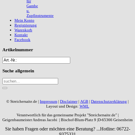
für
Gambe
u.
Zupfinstrumente
Mein Konto
Registrierung
Warenkorb
Kontakt
Facebook
Artikelnummer
Suche
allgemein
© Streichersaite.de |
Impressum
|
Disclaimer
|
AGB
|
Datenschutzerklärung
|
Layout und Design:
WML
Verantwortlich für das gemeinsame Projekt "Streichersaite.de" |
Geigenbaumeister Andreas Jacobi | Bischof-Blum-Platz 9 |D-65366 Geisenheim
Sie haben Fragen oder möchten eine Beratung? ...
Hotline: 06722-
9375331