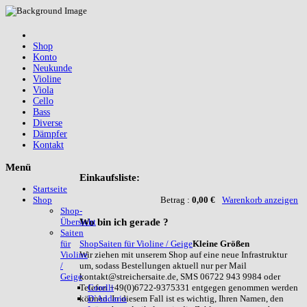
Shop
Konto
Neukunde
Violine
Viola
Cello
Bass
Diverse
Dämpfer
Kontakt
Menü
Einkaufsliste:
Startseite
Betrag :
0,00 €
Warenkorb anzeigen
Shop
Shop-
Wo
bin ich gerade ?
Übersicht
Saiten
Shop
Saiten für Violine / Geige
Kleine Größen
für
Wir ziehen mit unserem Shop auf eine neue Infrastruktur
Violine
um, sodass Bestellungen aktuell nur per Mail
/
kontakt@streichersaite.de, SMS 06722 943 9984 oder
Geige
Telefon +49(0)6722-9375331 entgegen genommen werden
Corelli
können. In diesem Fall ist es wichtig, Ihren Namen, den
D`Addario