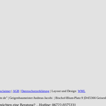
sclaimer
|
AGB
|
Datenschutzerklärung
| Layout und Design:
WML
aite.de" | Geigenbaumeister Andreas Jacobi | Bischof-Blum-Platz 9 |D-65366 Geise
möchten eine Beratung? ...
Hotline: 06722-9375331