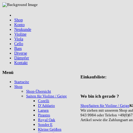
Shop
Konto
Neukunde
Violine
Viola
Cello
Bass
Diverse
Dämpfer
Kontakt
Menü
Einkaufsliste:
Startseite
Shop
Shop-Übersicht
Wo
bin ich gerade ?
Saiten für Violine / Geige
Corelli
Shop
Saiten für Violine / Geige
K
D`Addario
Wir ziehen mit unserem Shop auf
Larsen
943 9984 oder Telefon +49(0)67
Pirastro
Artikel sowie die Zahlungsart a
Royal Oak
Sonder E
Kleine Größen