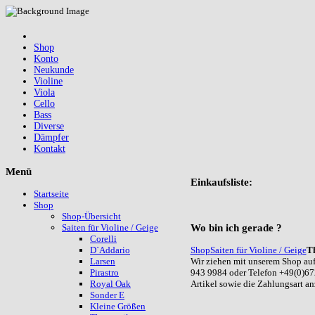
Shop
Konto
Neukunde
Violine
Viola
Cello
Bass
Diverse
Dämpfer
Kontakt
Menü
Einkaufsliste:
Startseite
Shop
Shop-Übersicht
Wo
bin ich gerade ?
Saiten für Violine / Geige
Corelli
Shop
Saiten für Violine / Geige
T
D`Addario
Wir ziehen mit unserem Shop auf
Larsen
943 9984 oder Telefon +49(0)67
Pirastro
Artikel sowie die Zahlungsart a
Royal Oak
Sonder E
Kleine Größen