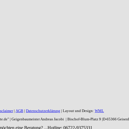
sclaimer
|
AGB
|
Datenschutzerklärung
| Layout und Design:
WML
aite.de" | Geigenbaumeister Andreas Jacobi | Bischof-Blum-Platz 9 |D-65366 Geise
möchten eine Beratung? ...
Hotline: 06722-9375331