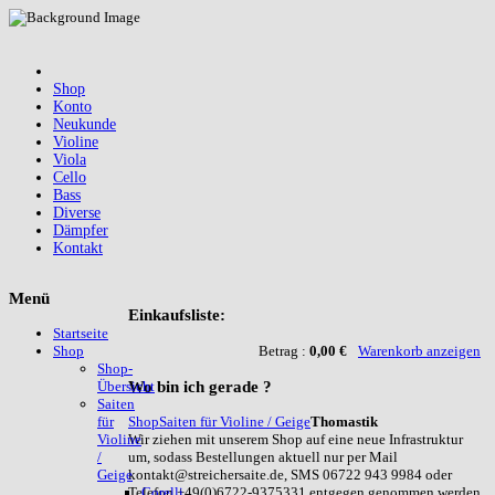
Shop
Konto
Neukunde
Violine
Viola
Cello
Bass
Diverse
Dämpfer
Kontakt
Menü
Einkaufsliste:
Startseite
Betrag :
0,00 €
Warenkorb anzeigen
Shop
Shop-
Wo
bin ich gerade ?
Übersicht
Saiten
Shop
Saiten für Violine / Geige
Thomastik
für
Wir ziehen mit unserem Shop auf eine neue Infrastruktur
Violine
um, sodass Bestellungen aktuell nur per Mail
/
kontakt@streichersaite.de, SMS 06722 943 9984 oder
Geige
Telefon +49(0)6722-9375331 entgegen genommen werden
Corelli