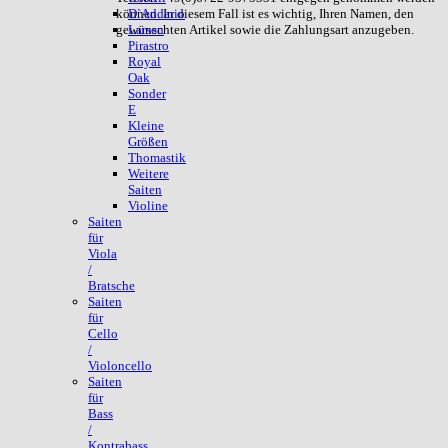
können. In diesem Fall ist es wichtig, Ihren Namen, den
D`Addario
gewünschten Artikel sowie die Zahlungsart anzugeben.
Larsen
Pirastro
Royal
Oak
Sonder
E
Kleine
Größen
Thomastik
Weitere
Saiten
Violine
Saiten
für
Viola
/
Bratsche
Saiten
für
Cello
/
Violoncello
Saiten
für
Bass
/
Kontrabass