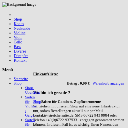
Shop
Konto
Neukunde
Violine
Viola
Cello
Bass
Diverse
Dämpfer
Kontakt
Menü
Einkaufsliste:
Startseite
Betrag :
0,00 €
Warenkorb anzeigen
Shop
Shop-
Wo
bin ich gerade ?
Übersicht
Saiten
Shop
Saiten für Gambe u. Zupfinstrumente
für
Wir ziehen mit unserem Shop auf eine neue Infrastruktur
Violine
um, sodass Bestellungen aktuell nur per Mail
/
kontakt@streichersaite.de, SMS 06722 943 9984 oder
Geige
Telefon +49(0)6722-9375331 entgegen genommen werden
Saiten
können. In diesem Fall ist es wichtig, Ihren Namen, den
für