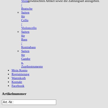
gewünschten Artikel sowie die Zahlungsart anzugeben.
Viola
/
Bratsche
Saiten
für
Cello
/
Violoncello
Saiten
für
Bass
/
Kontrabass
Saiten
für
Gambe
u.
Zupfinstrumente
Mein Konto
Registrierung
Warenkorb
Kontakt
Facebook
Artikelnummer