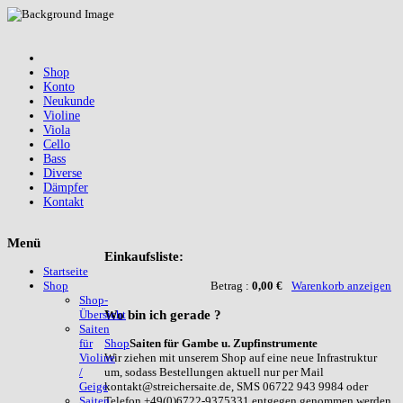
Shop
Konto
Neukunde
Violine
Viola
Cello
Bass
Diverse
Dämpfer
Kontakt
Menü
Einkaufsliste:
Startseite
Betrag :
0,00 €
Warenkorb anzeigen
Shop
Shop-
Wo
bin ich gerade ?
Übersicht
Saiten
Shop
Saiten für Gambe u. Zupfinstrumente
für
Wir ziehen mit unserem Shop auf eine neue Infrastruktur
Violine
um, sodass Bestellungen aktuell nur per Mail
/
kontakt@streichersaite.de, SMS 06722 943 9984 oder
Geige
Telefon +49(0)6722-9375331 entgegen genommen werden
Saiten