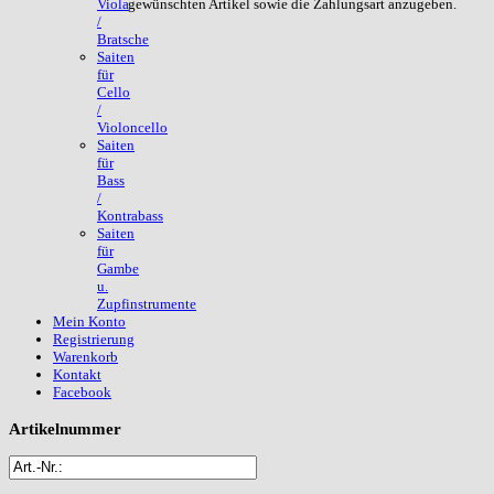
gewünschten Artikel sowie die Zahlungsart anzugeben.
Viola
/
Bratsche
Saiten
für
Cello
/
Violoncello
Saiten
für
Bass
/
Kontrabass
Saiten
für
Gambe
u.
Zupfinstrumente
Mein Konto
Registrierung
Warenkorb
Kontakt
Facebook
Artikelnummer