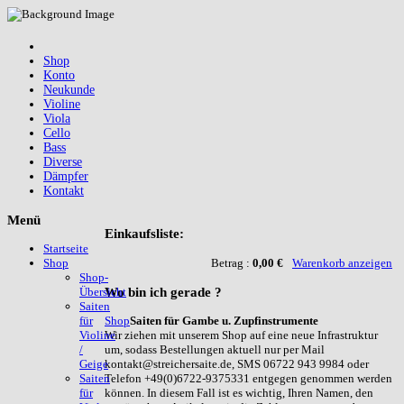
Shop
Konto
Neukunde
Violine
Viola
Cello
Bass
Diverse
Dämpfer
Kontakt
Menü
Einkaufsliste:
Startseite
Betrag :
0,00 €
Warenkorb anzeigen
Shop
Shop-
Wo
bin ich gerade ?
Übersicht
Saiten
Shop
Saiten für Gambe u. Zupfinstrumente
für
Wir ziehen mit unserem Shop auf eine neue Infrastruktur
Violine
um, sodass Bestellungen aktuell nur per Mail
/
kontakt@streichersaite.de, SMS 06722 943 9984 oder
Geige
Telefon +49(0)6722-9375331 entgegen genommen werden
Saiten
können. In diesem Fall ist es wichtig, Ihren Namen, den
für