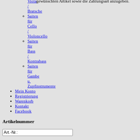
gewünschten Artikel sowie die Zahlungsart anzugeben.
Viola
/
Bratsche
Saiten
für
Cello
/
Violoncello
Saiten
für
Bass
/
Kontrabass
Saiten
für
Gambe
u.
Zupfinstrumente
Mein Konto
Registrierung
Warenkorb
Kontakt
Facebook
Artikelnummer