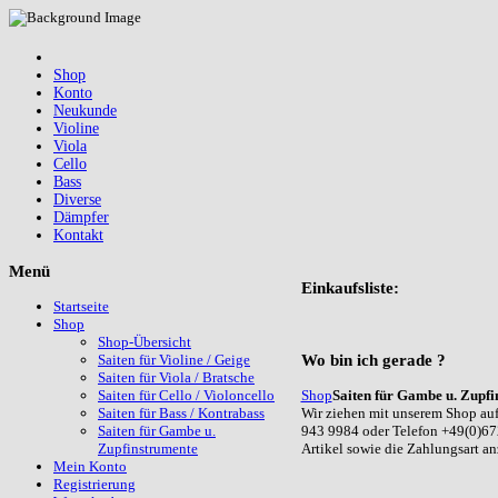
Shop
Konto
Neukunde
Violine
Viola
Cello
Bass
Diverse
Dämpfer
Kontakt
Menü
Einkaufsliste:
Startseite
Shop
Shop-Übersicht
Wo
bin ich gerade ?
Saiten für Violine / Geige
Saiten für Viola / Bratsche
Shop
Saiten für Gambe u. Zupfi
Saiten für Cello / Violoncello
Wir ziehen mit unserem Shop auf
Saiten für Bass / Kontrabass
943 9984 oder Telefon +49(0)67
Saiten für Gambe u.
Artikel sowie die Zahlungsart a
Zupfinstrumente
Mein Konto
Registrierung