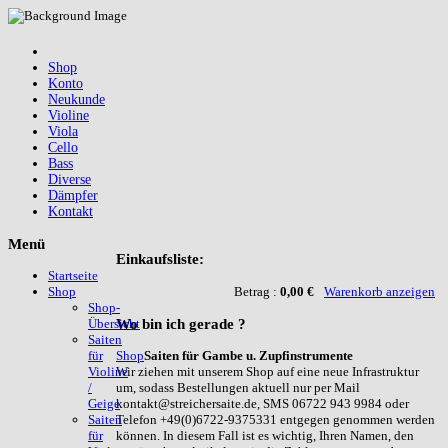
Shop
Konto
Neukunde
Violine
Viola
Cello
Bass
Diverse
Dämpfer
Kontakt
Menü
Einkaufsliste:
Startseite
Betrag :
0,00 €
Warenkorb anzeigen
Shop
Shop-
Wo
bin ich gerade ?
Übersicht
Saiten
Shop
Saiten für Gambe u. Zupfinstrumente
für
Wir ziehen mit unserem Shop auf eine neue Infrastruktur
Violine
um, sodass Bestellungen aktuell nur per Mail
/
kontakt@streichersaite.de, SMS 06722 943 9984 oder
Geige
Telefon +49(0)6722-9375331 entgegen genommen werden
Saiten
können. In diesem Fall ist es wichtig, Ihren Namen, den
für