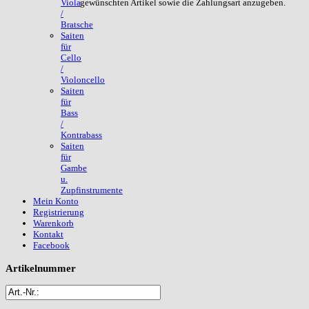
gewünschten Artikel sowie die Zahlungsart anzugeben.
Viola
/
Bratsche
Saiten
für
Cello
/
Violoncello
Saiten
für
Bass
/
Kontrabass
Saiten
für
Gambe
u.
Zupfinstrumente
Mein Konto
Registrierung
Warenkorb
Kontakt
Facebook
Artikelnummer