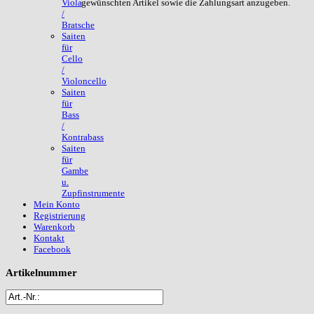
gewünschten Artikel sowie die Zahlungsart anzugeben.
Viola
/
Bratsche
Saiten
für
Cello
/
Violoncello
Saiten
für
Bass
/
Kontrabass
Saiten
für
Gambe
u.
Zupfinstrumente
Mein Konto
Registrierung
Warenkorb
Kontakt
Facebook
Artikelnummer