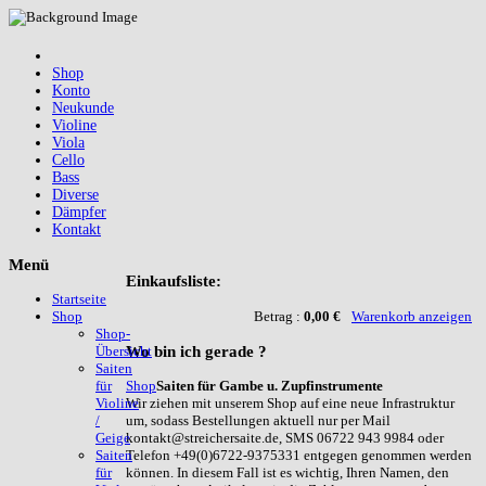
Shop
Konto
Neukunde
Violine
Viola
Cello
Bass
Diverse
Dämpfer
Kontakt
Menü
Einkaufsliste:
Startseite
Betrag :
0,00 €
Warenkorb anzeigen
Shop
Shop-
Wo
bin ich gerade ?
Übersicht
Saiten
Shop
Saiten für Gambe u. Zupfinstrumente
für
Wir ziehen mit unserem Shop auf eine neue Infrastruktur
Violine
um, sodass Bestellungen aktuell nur per Mail
/
kontakt@streichersaite.de, SMS 06722 943 9984 oder
Geige
Telefon +49(0)6722-9375331 entgegen genommen werden
Saiten
können. In diesem Fall ist es wichtig, Ihren Namen, den
für