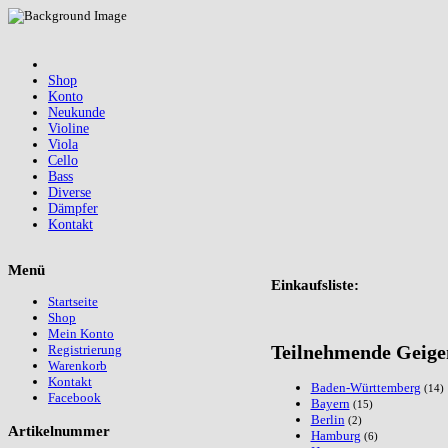
Shop
Konto
Neukunde
Violine
Viola
Cello
Bass
Diverse
Dämpfer
Kontakt
Menü
Einkaufsliste:
Startseite
Shop
Mein Konto
Teilnehmende Geige
Registrierung
Warenkorb
Kontakt
Baden-Württemberg
(14)
Facebook
Bayern
(15)
Berlin
(2)
Artikelnummer
Hamburg
(6)