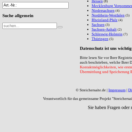
Hessen
(8)
Mecklenburg Vorpomme
Niedersachsen
(4)
Nordrhein-Westfalen
Suche
allgemein
(5)
Rheinland-Pfalz
(4)
Sachsen
(3)
Sachsen-Anhalt
(2)
Schleswig-Holstein
(7)
Thüringen
(5)
Datenschutz
ist uns wichtig
Bitte lesen Sie vor Ihrer Regist
auch beschrieben, welche Ihrer 
Kontaktmöglichkeiten, wie erstma
Übermittlung und Speicherung Ih
© Streichersaite.de |
Impressum
|
Di
Verantwortlich für das gemeinsame Projekt "Streichers
Sie haben Fragen oder 