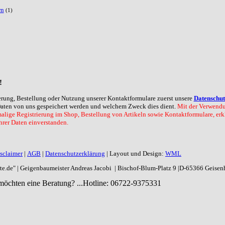
rn
(1)
!
rierung, Bestellung oder Nutzung unserer Kontaktformulare zuerst unsere
Datenschut
Daten von uns gespeichert werden und welchem Zweck dies dient.
Mit der Verwendu
lige Registrierung im Shop, Bestellung von Artikeln sowie Kontaktformulare, erkl
rer Daten einverstanden.
sclaimer
|
AGB
|
Datenschutzerklärung
| Layout und Design:
WML
aite.de" | Geigenbaumeister Andreas Jacobi | Bischof-Blum-Platz 9 |D-65366 Geise
möchten eine Beratung? ...
Hotline: 06722-9375331