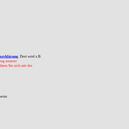
zerklärung
. Dort wird z.B.
ng unserer
ären Sie sich mit der
nheim