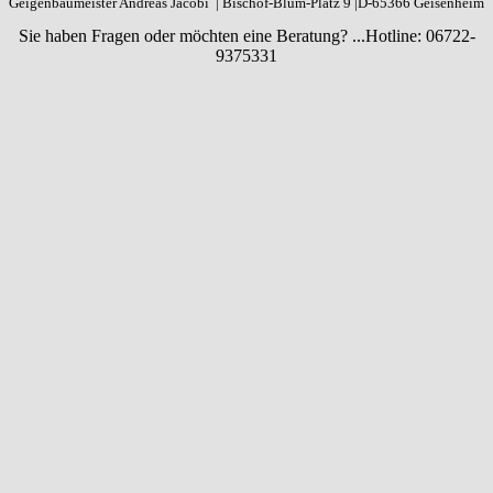
Geigenbaumeister Andreas Jacobi | Bischof-Blum-Platz 9 |D-65366 Geisenheim
Sie haben Fragen oder möchten eine Beratung? ...
Hotline: 06722-
9375331