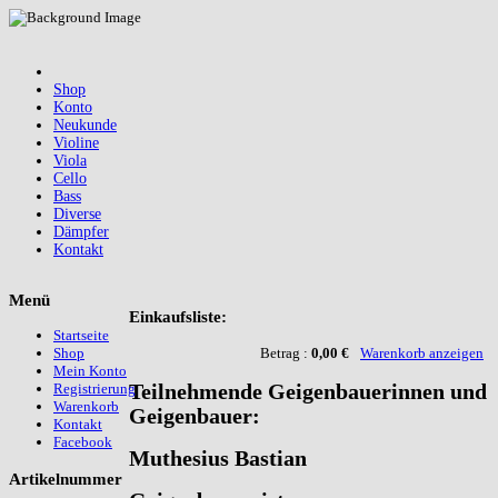
Shop
Konto
Neukunde
Violine
Viola
Cello
Bass
Diverse
Dämpfer
Kontakt
Menü
Einkaufsliste:
Startseite
Betrag :
0,00 €
Warenkorb anzeigen
Shop
Mein Konto
Teilnehmende Geigenbauerinnen und
Registrierung
Warenkorb
Geigenbauer:
Kontakt
Facebook
Muthesius Bastian
Artikelnummer