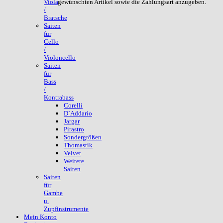
gewünschten Artikel sowie die Zahlungsart anzugeben.
Viola
/
Bratsche
Saiten
für
Cello
/
Violoncello
Saiten
für
Bass
/
Kontrabass
Corelli
D`Addario
Jargar
Pirastro
Sondergrößen
Thomastik
Velvet
Weitere
Saiten
Saiten
für
Gambe
u.
Zupfinstrumente
Mein Konto