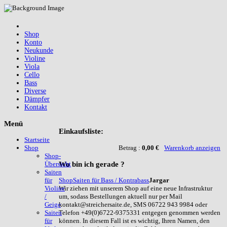
Shop
Konto
Neukunde
Violine
Viola
Cello
Bass
Diverse
Dämpfer
Kontakt
Menü
Einkaufsliste:
Startseite
Betrag :
0,00 €
Warenkorb anzeigen
Shop
Shop-
Wo
bin ich gerade ?
Übersicht
Saiten
Shop
Saiten für Bass / Kontrabass
Jargar
für
Wir ziehen mit unserem Shop auf eine neue Infrastruktur
Violine
um, sodass Bestellungen aktuell nur per Mail
/
kontakt@streichersaite.de, SMS 06722 943 9984 oder
Geige
Telefon +49(0)6722-9375331 entgegen genommen werden
Saiten
können. In diesem Fall ist es wichtig, Ihren Namen, den
für