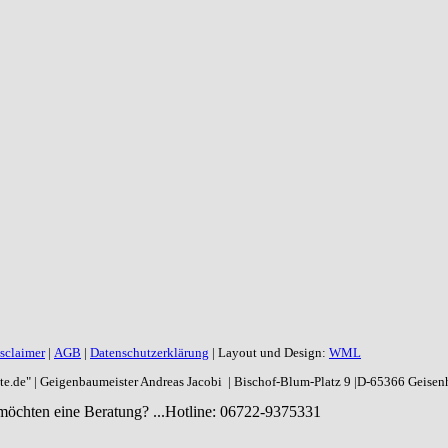
sclaimer
|
AGB
|
Datenschutzerklärung
| Layout und Design:
WML
aite.de" | Geigenbaumeister Andreas Jacobi | Bischof-Blum-Platz 9 |D-65366 Geise
möchten eine Beratung? ...
Hotline: 06722-9375331