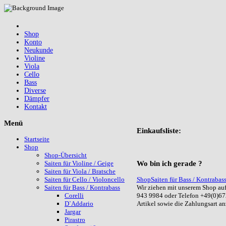
Shop
Konto
Neukunde
Violine
Viola
Cello
Bass
Diverse
Dämpfer
Kontakt
Menü
Einkaufsliste:
Startseite
Shop
Shop-Übersicht
Wo
bin ich gerade ?
Saiten für Violine / Geige
Saiten für Viola / Bratsche
Shop
Saiten für Bass / Kontrabas
Saiten für Cello / Violoncello
Wir ziehen mit unserem Shop auf
Saiten für Bass / Kontrabass
943 9984 oder Telefon +49(0)67
Corelli
Artikel sowie die Zahlungsart a
D`Addario
Jargar
Pirastro