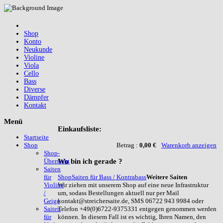
Shop
Konto
Neukunde
Violine
Viola
Cello
Bass
Diverse
Dämpfer
Kontakt
Menü
Einkaufsliste:
Startseite
Betrag :
0,00 €
Warenkorb anzeigen
Shop
Shop-
Wo
bin ich gerade ?
Übersicht
Saiten
Shop
Saiten für Bass / Kontrabass
Weitere Saiten
für
Wir ziehen mit unserem Shop auf eine neue Infrastruktur
Violine
um, sodass Bestellungen aktuell nur per Mail
/
kontakt@streichersaite.de, SMS 06722 943 9984 oder
Geige
Telefon +49(0)6722-9375331 entgegen genommen werden
Saiten
können. In diesem Fall ist es wichtig, Ihren Namen, den
für