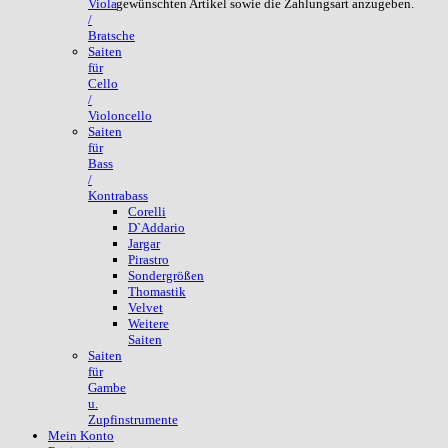
gewünschten Artikel sowie die Zahlungsart anzugeben.
Viola
/
Bratsche
Saiten
für
Cello
/
Violoncello
Saiten
für
Bass
/
Kontrabass
Corelli
D`Addario
Jargar
Pirastro
Sondergrößen
Thomastik
Velvet
Weitere
Saiten
Saiten
für
Gambe
u.
Zupfinstrumente
Mein Konto