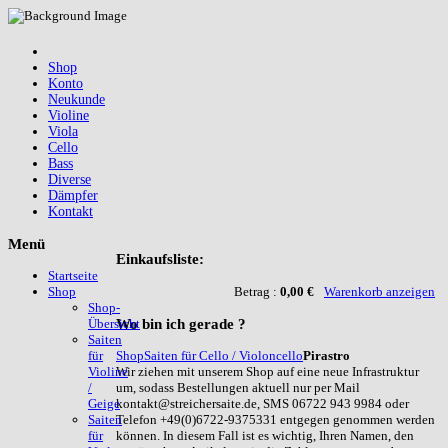
Shop
Konto
Neukunde
Violine
Viola
Cello
Bass
Diverse
Dämpfer
Kontakt
Menü
Einkaufsliste:
Startseite
Betrag :
0,00 €
Warenkorb anzeigen
Shop
Shop-
Wo
bin ich gerade ?
Übersicht
Saiten
Shop
Saiten für Cello / Violoncello
Pirastro
für
Wir ziehen mit unserem Shop auf eine neue Infrastruktur
Violine
um, sodass Bestellungen aktuell nur per Mail
/
kontakt@streichersaite.de, SMS 06722 943 9984 oder
Geige
Telefon +49(0)6722-9375331 entgegen genommen werden
Saiten
können. In diesem Fall ist es wichtig, Ihren Namen, den
für