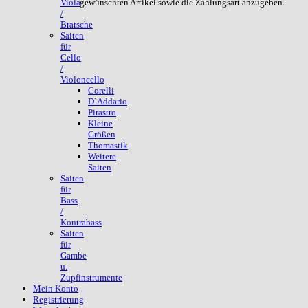
gewünschten Artikel sowie die Zahlungsart anzugeben.
Viola
/
Bratsche
Saiten
für
Cello
/
Violoncello
Corelli
D`Addario
Pirastro
Kleine
Größen
Thomastik
Weitere
Saiten
Saiten
für
Bass
/
Kontrabass
Saiten
für
Gambe
u.
Zupfinstrumente
Mein Konto
Registrierung