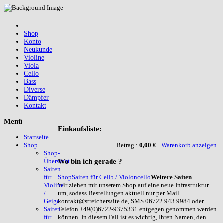
Shop
Konto
Neukunde
Violine
Viola
Cello
Bass
Diverse
Dämpfer
Kontakt
Menü
Einkaufsliste:
Startseite
Betrag :
0,00 €
Warenkorb anzeigen
Shop
Shop-
Wo
bin ich gerade ?
Übersicht
Saiten
Shop
Saiten für Cello / Violoncello
Weitere Saiten
für
Wir ziehen mit unserem Shop auf eine neue Infrastruktur
Violine
um, sodass Bestellungen aktuell nur per Mail
/
kontakt@streichersaite.de, SMS 06722 943 9984 oder
Geige
Telefon +49(0)6722-9375331 entgegen genommen werden
Saiten
können. In diesem Fall ist es wichtig, Ihren Namen, den
für