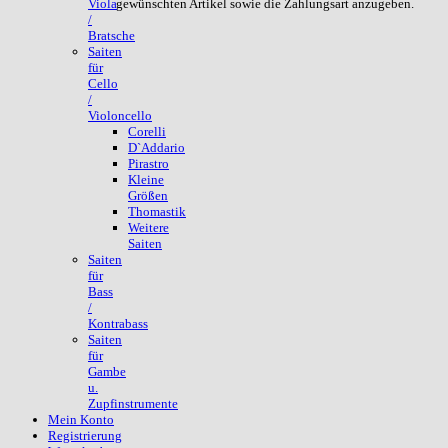
gewünschten Artikel sowie die Zahlungsart anzugeben.
Viola
/
Bratsche
Saiten
für
Cello
/
Violoncello
Corelli
D`Addario
Pirastro
Kleine
Größen
Thomastik
Weitere
Saiten
Saiten
für
Bass
/
Kontrabass
Saiten
für
Gambe
u.
Zupfinstrumente
Mein Konto
Registrierung