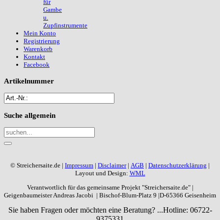
für
Gambe
u.
Zupfinstrumente
Mein Konto
Registrierung
Warenkorb
Kontakt
Facebook
Artikelnummer
Suche
allgemein
© Streichersaite.de |
Impressum
|
Disclaimer
|
AGB
|
Datenschutzerklärung
|
Layout und Design:
WML
Verantwortlich für das gemeinsame Projekt "Streichersaite.de" |
Geigenbaumeister Andreas Jacobi | Bischof-Blum-Platz 9 |D-65366 Geisenheim
Sie haben Fragen oder möchten eine Beratung? ...
Hotline: 06722-
9375331