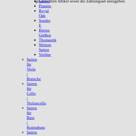
gewünschten Artikel sowie die Zahlungsart anzugeben.
Larsen
Pirastro
Royal
Oak
Sonder
E
Kleine
Größen
Thomastik
Weitere
Saiten
Violine
Saiten
für
Viola
/
Bratsche
Saiten
für
Cello
/
Violoncello
Saiten
für
Bass
/
Kontrabass
Saiten