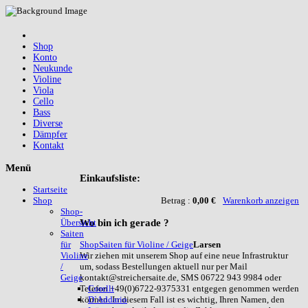
Shop
Konto
Neukunde
Violine
Viola
Cello
Bass
Diverse
Dämpfer
Kontakt
Menü
Einkaufsliste:
Startseite
Betrag :
0,00 €
Warenkorb anzeigen
Shop
Shop-
Wo
bin ich gerade ?
Übersicht
Saiten
Shop
Saiten für Violine / Geige
Larsen
für
Wir ziehen mit unserem Shop auf eine neue Infrastruktur
Violine
um, sodass Bestellungen aktuell nur per Mail
/
kontakt@streichersaite.de, SMS 06722 943 9984 oder
Geige
Telefon +49(0)6722-9375331 entgegen genommen werden
Corelli
können. In diesem Fall ist es wichtig, Ihren Namen, den
D`Addario