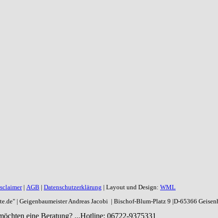
sclaimer
|
AGB
|
Datenschutzerklärung
| Layout und Design:
WML
aite.de" | Geigenbaumeister Andreas Jacobi | Bischof-Blum-Platz 9 |D-65366 Geise
möchten eine Beratung? ...
Hotline: 06722-9375331