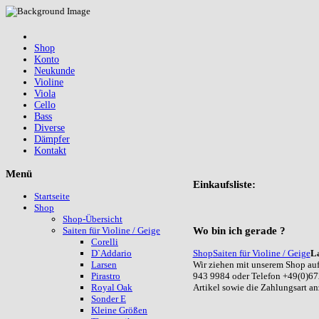
Shop
Konto
Neukunde
Violine
Viola
Cello
Bass
Diverse
Dämpfer
Kontakt
Menü
Einkaufsliste:
Startseite
Shop
Shop-Übersicht
Wo
bin ich gerade ?
Saiten für Violine / Geige
Corelli
Shop
Saiten für Violine / Geige
L
D`Addario
Wir ziehen mit unserem Shop auf
Larsen
943 9984 oder Telefon +49(0)67
Pirastro
Artikel sowie die Zahlungsart a
Royal Oak
Sonder E
Kleine Größen