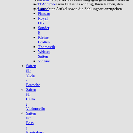
können. In diesem Fall ist es wichtig, Ihren Namen, den
D`Addario
gewünschten Artikel sowie die Zahlungsart anzugeben.
Larsen
Pirastro
Royal
Oak
Sonder
E
Kleine
Größen
Thomastik
Weitere
Saiten
Violine
Saiten
für
Viola
/
Bratsche
Saiten
für
Cello
/
Violoncello
Saiten
für
Bass
/
Kontrabass