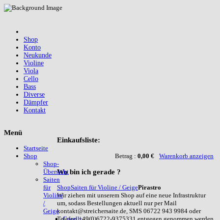
Shop
Konto
Neukunde
Violine
Viola
Cello
Bass
Diverse
Dämpfer
Kontakt
Menü
Einkaufsliste:
Startseite
Betrag :
0,00 €
Warenkorb anzeigen
Shop
Shop-
Wo
bin ich gerade ?
Übersicht
Saiten
Shop
Saiten für Violine / Geige
Pirastro
für
Wir ziehen mit unserem Shop auf eine neue Infrastruktur
Violine
um, sodass Bestellungen aktuell nur per Mail
/
kontakt@streichersaite.de, SMS 06722 943 9984 oder
Geige
Telefon +49(0)6722-9375331 entgegen genommen werden
Corelli