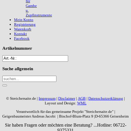
für
Gambe
u.
Zupfinstrumente
Mein Konto
Registrierung
Warenkorb
Kontakt
Facebook
Artikelnummer
Suche
allgemein
© Streichersaite.de |
Impressum
|
Disclaimer
|
AGB
|
Datenschutzerklärung
|
Layout und Design:
WML
Verantwortlich für das gemeinsame Projekt "Streichersaite.de" |
Geigenbaumeister Andreas Jacobi | Bischof-Blum-Platz 9 |D-65366 Geisenheim
Sie haben Fragen oder möchten eine Beratung? ...
Hotline: 06722-
9375331