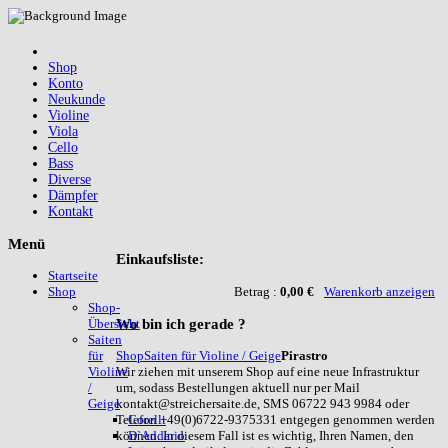
Shop
Konto
Neukunde
Violine
Viola
Cello
Bass
Diverse
Dämpfer
Kontakt
Menü
Einkaufsliste:
Startseite
Betrag :
0,00 €
Warenkorb anzeigen
Shop
Shop-
Wo
bin ich gerade ?
Übersicht
Saiten
Shop
Saiten für Violine / Geige
Pirastro
für
Wir ziehen mit unserem Shop auf eine neue Infrastruktur
Violine
um, sodass Bestellungen aktuell nur per Mail
/
kontakt@streichersaite.de, SMS 06722 943 9984 oder
Geige
Telefon +49(0)6722-9375331 entgegen genommen werden
Corelli
können. In diesem Fall ist es wichtig, Ihren Namen, den
D`Addario