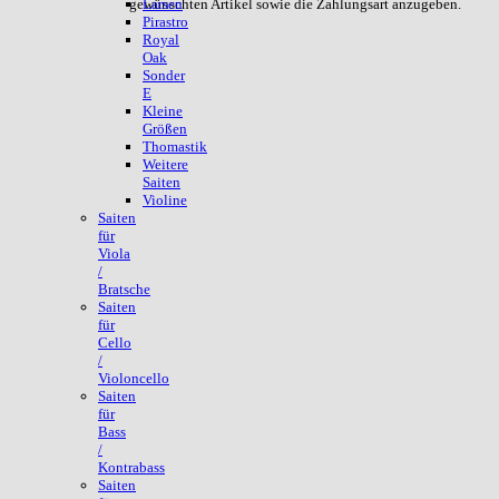
gewünschten Artikel sowie die Zahlungsart anzugeben.
Larsen
Pirastro
Royal
Oak
Sonder
E
Kleine
Größen
Thomastik
Weitere
Saiten
Violine
Saiten
für
Viola
/
Bratsche
Saiten
für
Cello
/
Violoncello
Saiten
für
Bass
/
Kontrabass
Saiten