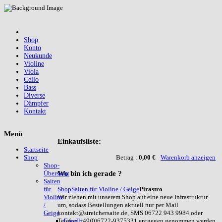
Shop
Konto
Neukunde
Violine
Viola
Cello
Bass
Diverse
Dämpfer
Kontakt
Menü
Einkaufsliste:
Startseite
Betrag :
0,00 €
Warenkorb anzeigen
Shop
Shop-
Wo
bin ich gerade ?
Übersicht
Saiten
Shop
Saiten für Violine / Geige
Pirastro
für
Wir ziehen mit unserem Shop auf eine neue Infrastruktur
Violine
um, sodass Bestellungen aktuell nur per Mail
/
kontakt@streichersaite.de, SMS 06722 943 9984 oder
Geige
Telefon +49(0)6722-9375331 entgegen genommen werden
Corelli