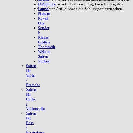
können. In diesem Fall ist es wichtig, Ihren Namen, den
D`Addario
gewünschten Artikel sowie die Zahlungsart anzugeben.
Larsen
Pirastro
Royal
Oak
Sonder
E
Kleine
Größen
Thomastik
Weitere
Saiten
Violine
Saiten
für
Viola
/
Bratsche
Saiten
für
Cello
/
Violoncello
Saiten
für
Bass
/
Kontrabass